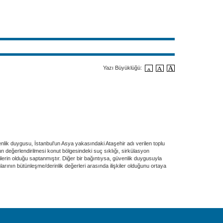
Yazı Büyüklüğü:
nlik duygusu, İstanbul’un Asya yakasındaki Ataşehir adı verilen toplu
 değerlendirilmesi konut bölgesindeki suç sıklığı, sirkülasyon
kilerin olduğu saptanmıştır. Diğer bir bağıntıysa, güvenlik duygusuyla
ının bütünleşme/derinlik değerleri arasında ilişkiler olduğunu ortaya