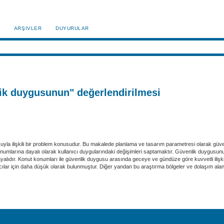
ARŞIVLER
DUYURULAR
lik duygusunun" değerlendirilmesi
uyla ilişkili bir problem konusudur. Bu makalede planlama ve tasarım parametresi olarak güve
umlarına dayalı olarak kullanıcı duygularındaki değişimleri saptamaktır. Güvenlik duygusunun
e dayalıdır. Konut konumları ile güvenlik duygusu arasında geceye ve gündüze göre kuvvetli iliş
ar için daha düşük olarak bulunmuştur. Diğer yandan bu araştırma bölgeler ve dolaşım alanlar