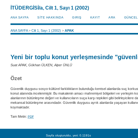
İTÜDERGİSİ/a, Cilt 1, Sayı 1 (2002)
ANA SAYFA
SİTE HAKKINDA
GIRIŞ
KAYIT
ARA
GÜNCEL
ANA SAYFA
>
Cilt 1, Sayı 1 (2002)
>
APAK
Yeni bir toplu konut yerleşmesinde "güven
Suat APAK, Gökhan ÜLKEN, Alper ÜNLÜ
Özet
Güvenlik duygusu sosyo-kültürel farklılıkların bulunduğu kentsel alanlarda suç korkus
konut alanında incelenmiştir. Bu makalenin amacı mahremiyet bölgeleri ve yerleşim kon
alanlarının bütünleşme değeri ve kullanıcıların suça karşı tepkileri gibi belirleyiciler
mekansal bütünleşme arasındadır. Güvenlik duygusu ayrık alanlarda yaşayan kullanıcıl
koymaktadır.
Tam Metin:
PDF
Sayfa oluşturuldu, yeri: 0.1191s