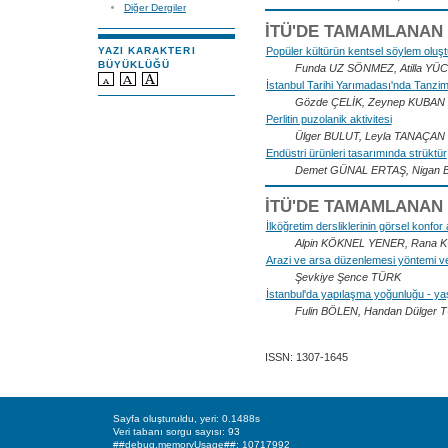
Diğer Dergiler
İTÜ'DE TAMAMLANAN
Popüler kültürün kentsel söylem oluşt
YAZI KARAKTERI
BÜYÜKLÜĞÜ
Funda UZ SÖNMEZ, Atilla YÜ
İstanbul Tarihi Yarımadası'nda Tanzima
Gözde ÇELİK, Zeynep KUBAN
Perlitin puzolanik aktivitesi
Ülger BULUT, Leyla TANAÇAN
Endüstri ürünleri tasarımında strüktür
Demet GÜNAL ERTAŞ, Nigan 
İTÜ'DE TAMAMLANAN 
İlköğretim dersliklerinin görsel konfo
Alpin KÖKNEL YENER, Rana 
Arazi ve arsa düzenlemesi yöntemi ve 
Şevkiye Şence TÜRK
İstanbul'da yapılaşma yoğunluğu - yaşan
Fulin BÖLEN, Handan Dülge
ISSN: 1307-1645
Sayfa oluşturuldu, yeri: 0.1488s
Veri tabanı sorgu sayısı: 93
##debug.memoryUsage##: 10717992