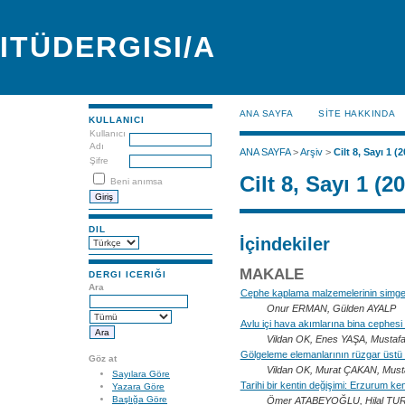
ITÜDERGISI/A
ANA SAYFA
SİTE HAKKINDA
KULLANICI
Kullanıcı
Adı
ANA SAYFA
>
Arşiv
>
Cilt 8, Sayı 1 (
Şifre
Cilt 8, Sayı 1 (2
Beni anımsa
DIL
İçindekiler
MAKALE
DERGI ICERIĞI
Ara
Cephe kaplama malzemelerinin simges
Onur ERMAN, Gülden AYALP
Avlu içi hava akımlarına bina cephesi a
Vildan OK, Enes YAŞA, Must
Gölgeleme elemanlarının rüzgar üstü b
Göz at
Vildan OK, Murat ÇAKAN, M
Sayılara Göre
Tarihi bir kentin değişimi: Erzurum ken
Yazara Göre
Başlığa Göre
Ömer ATABEYOĞLU, Hilal TUR