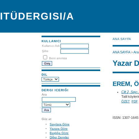
ITÜDERGISI/A
ANA SAYFA
KULLANICI
Kullanıcı Adı
Şifre
ANA SAYFA
>
Ara
Beni anımsa
Yazar D
DIL
EREM, 
DERGI ICERIĞI
Cilt 2, Sayı
Ara
Tatil köyleri
ÖZET
PDF
ISSN: 1307-1645
Göz at
Sayılara Göre
Yazara Göre
Başlığa Göre
Diğer Dergiler