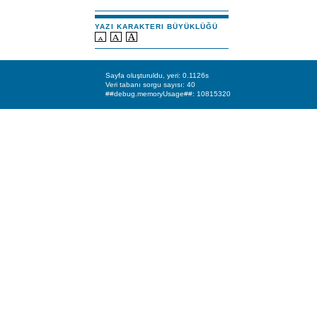
YAZI KARAKTERI BÜYÜKLÜĞÜ
Sayfa oluşturuldu, yeri: 0.1126s
Veri tabanı sorgu sayısı: 40
##debug.memoryUsage##: 10815320