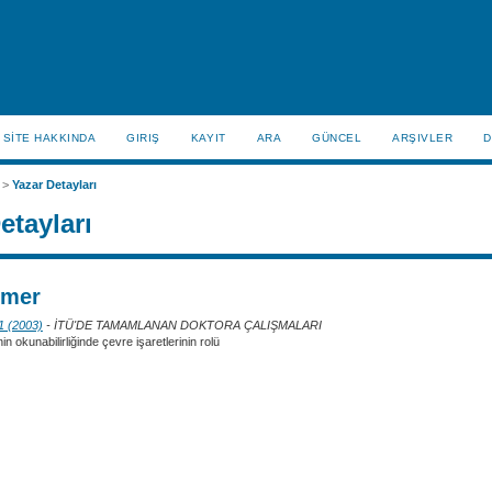
SİTE HAKKINDA
GIRIŞ
KAYIT
ARA
GÜNCEL
ARŞIVLER
D
>
Yazar Detayları
etayları
Ömer
 1 (2003)
- İTÜ'DE TAMAMLANAN DOKTORA ÇALIŞMALARI
nin okunabilirliğinde çevre işaretlerinin rolü