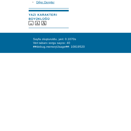
Diğer Dergiler
YAZI KARAKTERI
BÜYÜKLÜĞÜ
Sayfa oluşturuldu, yeri: 0.1070s
Veri tabanı sorgu sayısı: 40
##debug.memoryUsage##: 10819520