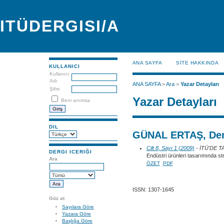
ITÜDERGISI/A
ANA SAYFA
SİTE HAKKINDA
KULLANICI
Kullanıcı
Adı
ANA SAYFA
>
Ara
>
Yazar Detayları
Şifre
Yazar Detayları
Beni anımsa
DIL
GÜNAL ERTAŞ, De
Cilt 8, Sayı 1 (2009)
- İTÜ'DE 
DERGI ICERIĞI
Endüstri ürünleri tasarımında st
Ara
ÖZET
PDF
ISSN: 1307-1645
Göz at
Sayılara Göre
Yazara Göre
Başlığa Göre