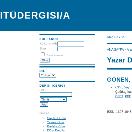
ITÜDERGISI/A
ANA SAYFA
KULLANICI
Kullanıcı Adı
Şifre
ANA SAYFA
>
Ara
Beni anımsa
Yazar D
DIL
GÖNEN, 
DERGI ICERIĞI
Cilt 8, Sayı
Ara
Çağdaş İst
ÖZET
PDF
ISSN: 1307-1645
Göz at
Sayılara Göre
Yazara Göre
Başlığa Göre
Diğer Dergiler