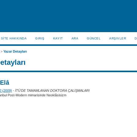
SİTE HAKKINDA
GIRIŞ
KAYIT
ARA
GÜNCEL
ARŞIVLER
D
>
Yazar Detayları
etayları
Elâ
 2 (2009)
- İTÜ'DE TAMAMLANAN DOKTORA ÇALIŞMALARI
anbul Post-Modern mimarisinde Neoklâsisizm