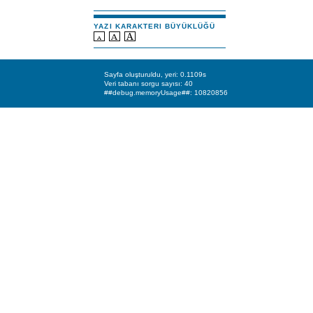
YAZI KARAKTERI BÜYÜKLÜĞÜ
Sayfa oluşturuldu, yeri: 0.1109s
Veri tabanı sorgu sayısı: 40
##debug.memoryUsage##: 10820856