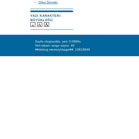
Diğer Dergiler
YAZI KARAKTERI
BÜYÜKLÜĞÜ
Sayfa oluşturuldu, yeri: 0.0986s
Veri tabanı sorgu sayısı: 40
##debug.memoryUsage##: 10818848