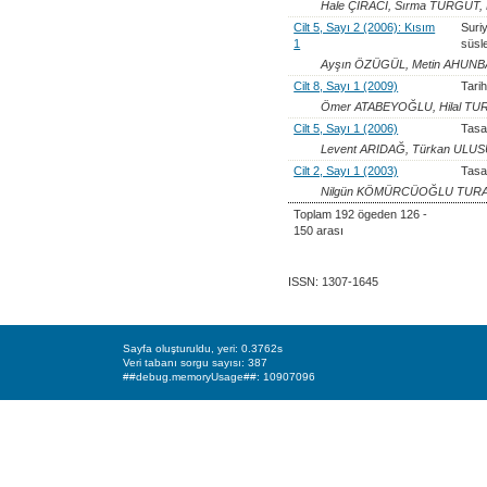
Hale ÇIRACI, Sırma TURGUT
Cilt 5, Sayı 2 (2006): Kısım
Suriy
1
süsl
Ayşın ÖZÜGÜL, Metin AHUNB
Cilt 8, Sayı 1 (2009)
Tarih
Ömer ATABEYOĞLU, Hilal TUR
Cilt 5, Sayı 1 (2006)
Tasa
Levent ARIDAĞ, Türkan ULU
Cilt 2, Sayı 1 (2003)
Tasa
Nilgün KÖMÜRCÜOĞLU TURAN
Toplam 192 ögeden 126 -
150 arası
ISSN: 1307-1645
Sayfa oluşturuldu, yeri: 0.3762s
Veri tabanı sorgu sayısı: 387
##debug.memoryUsage##: 10907096