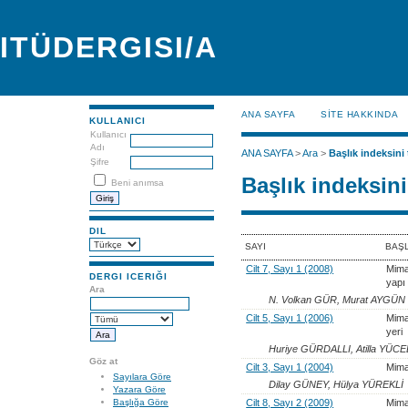
ITÜDERGISI/A
ANA SAYFA
SİTE HAKKINDA
KULLANICI
Kullanıcı
Adı
ANA SAYFA
>
Ara
>
Başlık indeksini 
Şifre
Başlık indeksini
Beni anımsa
DIL
SAYI
BAŞ
Cilt 7, Sayı 1 (2008)
Mima
DERGI ICERIĞI
yapı 
Ara
N. Volkan GÜR, Murat AYGÜN
Cilt 5, Sayı 1 (2006)
Mima
yeri
Huriye GÜRDALLI, Atilla YÜCE
Göz at
Cilt 3, Sayı 1 (2004)
Mima
Sayılara Göre
Dilay GÜNEY, Hülya YÜREKLİ
Yazara Göre
Cilt 8, Sayı 2 (2009)
Mima
Başlığa Göre