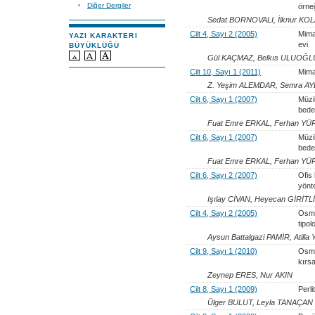
Diğer Dergiler
örne
Sedat BORNOVALI, İlknur KO
Cilt 4, Sayı 2 (2005)
Mima
YAZI KARAKTERI
evi
BÜYÜKLÜĞÜ
Gül KAÇMAZ, Belkıs ULUOĞL
Cilt 10, Sayı 1 (2011)
Mimar
Z. Yeşim ALEMDAR, Semra AY
Cilt 6, Sayı 1 (2007)
Müzi
bede
Fuat Emre ERKAL, Ferhan YÜ
Cilt 6, Sayı 1 (2007)
Müzi
bede
Fuat Emre ERKAL, Ferhan YÜ
Cilt 6, Sayı 2 (2007)
Ofis 
yönte
Işılay CİVAN, Heyecan GİRİTLİ
Cilt 4, Sayı 2 (2005)
Osma
tipolo
Aysun Battalgazi PAMİR, Atilla
Cilt 9, Sayı 1 (2010)
Osma
kırs
Zeynep ERES, Nur AKIN
Cilt 8, Sayı 1 (2009)
Perli
Ülger BULUT, Leyla TANAÇAN