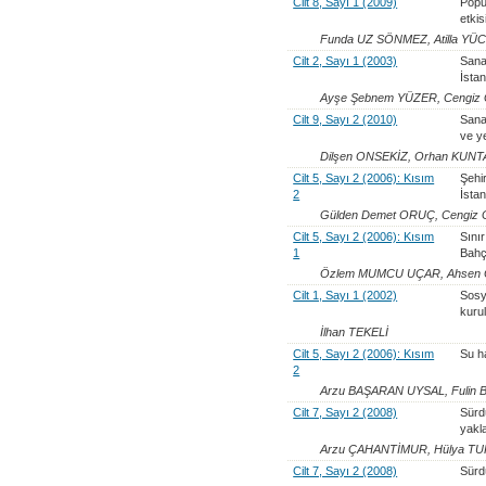
Cilt 8, Sayı 1 (2009)
Popü
etkis
Funda UZ SÖNMEZ, Atilla YÜ
Cilt 2, Sayı 1 (2003)
Sanay
İstan
Ayşe Şebnem YÜZER, Cengiz
Cilt 9, Sayı 2 (2010)
Sanay
ve y
Dilşen ONSEKİZ, Orhan KUNT
Cilt 5, Sayı 2 (2006): Kısım
Şehi
2
İsta
Gülden Demet ORUÇ, Cengiz
Cilt 5, Sayı 2 (2006): Kısım
Sını
1
Bahç
Özlem MUMCU UÇAR, Ahsen
Cilt 1, Sayı 1 (2002)
Sosya
kuru
İlhan TEKELİ
Cilt 5, Sayı 2 (2006): Kısım
Su h
2
Arzu BAŞARAN UYSAL, Fulin
Cilt 7, Sayı 2 (2008)
Sürdü
yakl
Arzu ÇAHANTİMUR, Hülya TU
Cilt 7, Sayı 2 (2008)
Sürdü