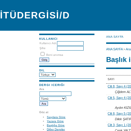
İTÜDERGİSİ/D
ANA SAYFA
KULLANICI
Kullanıcı Adı
Şifre
ANA SAYFA
>
Ara
Beni anımsa
Başlık 
DIL
SAYI
DERGI ICERIĞI
Cilt 8, Sayı 4 (2
Ara
Çiğdem AL
Cilt 5, Sayı 4 (2
Aydın KIZ
Göz at
Cilt 8, Sayı 5 (2
Sayılara Göre
Dilek ŞAT
Yazara Göre
Cilt 3, Sayı 1 (2
Başlığa Göre
Diğer Dergiler
Cenk YALTI