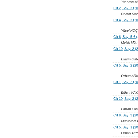
Yasemin A
Cilt 2, Sayı 3 (2
Demet Se
Cilt 4, Sayı 3 (2
Yücel KO
Cilt 6, Sayı 5-6 
Melek Müm
Cilt 10, Sayı 2 (
Didem OMA
Cilt 5, Sayı 2 (
Orhan AR
Cilt 1, Sayı 2 (2
Bülent KA
Cilt 10, Sayı 2 (
Emrah Fah
Cilt 9, Sayı 3 (2
Muhterem
Cilt 5, Sayı 1 (2
Orhan AKY