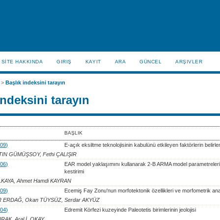
SİTE HAKKINDA
GIRIŞ
KAYIT
ARA
GÜNCEL
ARŞIVLER
>
Başlık indeksini tarayın
indeksini tarayın
BAŞLIK
009)
E-açık eksiltme teknolojisinin kabulünü etkileyen faktörlerin belirl
TIN GÜMÜŞSOY, Fethi ÇALIŞIR
006)
EAR model yaklaşımını kullanarak 2-B ARMA model parametreleri
kestirimi
ILKAYA, Ahmet Hamdi KAYRAN
009)
Ecemiş Fay Zonu'nun morfotektonik özellikleri ve morfometrik anal
IR ERDAĞ, Okan TÜYSÜZ, Serdar AKYÜZ
004)
Edremit Körfezi kuzeyinde Paleotetis birimlerinin jeolojisi
RAK, Aral İ. OKAY