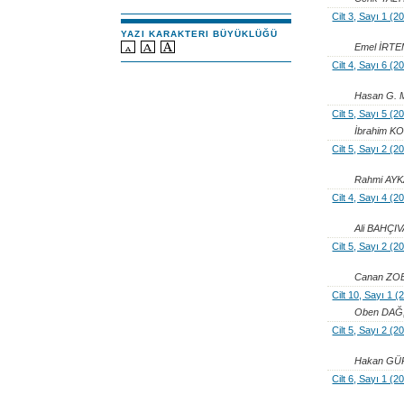
Cilt 3, Sayı 1 (2
YAZI KARAKTERI BÜYÜKLÜĞÜ
Emel İRTE
Cilt 4, Sayı 6 (2
Hasan G.
Cilt 5, Sayı 5 (2
İbrahim 
Cilt 5, Sayı 2 (
Rahmi AYK
Cilt 4, Sayı 4 (2
Ali BAHÇI
Cilt 5, Sayı 2 (
Canan ZOB
Cilt 10, Sayı 1 (
Oben DAĞ,
Cilt 5, Sayı 2 (
Hakan GÜR
Cilt 6, Sayı 1 (2