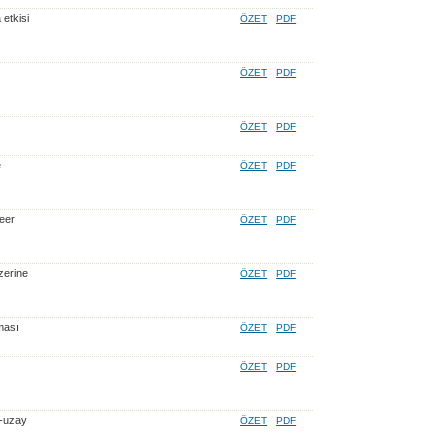
 etkisi
ÖZET
PDF
ÖZET
PDF
ÖZET
PDF
e
ÖZET
PDF
neer
ÖZET
PDF
üzerine
ÖZET
PDF
ması
ÖZET
PDF
ÖZET
PDF
ı-uzay
ÖZET
PDF