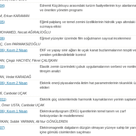
004)
Edremit Küçükkuyu arasındaki turizm faaliyetlerinin kıyı alanlarına
ve önerilen yönetim programı
M, Erkan KARAMAN
005)
Eğimli palplanş ve temel zemini özelliklerinin hidrolik yapı altındaki
sızmaya etkisi
 MOHAMED, Necati AĞIRALİOĞLU
006)
Eğrisel yüzeyler üzerinde film soğutmanın sayısal incelenmesi
KOÇ, Cem PARMAKSIZOĞLU
2006): Kısım 2 Nisan
EKF ve yapay sinir ağları ile uçak kanat buzlanmalarının tespiti v
yeniden şekillendirilebilir kontrol
AN, Çingiz HACIYEV, Fikret ÇALIŞKAN
005)
Elastik zemin üzerindeki çubuk uygulamalarının serbest ve nonli
titreşim analizi
VAN, Vedat KARADAĞ
2006): Kısım 2 Nisan
Elektrik enerji piyasalarında iletim hat parametrelerinin tıkanıklık 
etkileri
İ, Canbolat UÇAK
2011)
Elektrik güç sistemlerinde harmonik kaynaklarının yerinin saptan
 Ömer USTA, Canbolat UÇAK
2006): Kısım 1 Nisan
Elektrokardiyogram (EKG) işaretlerinin temel tanım ve zarf
fonksiyonları ile modellenmesi
KAN, Sıddık YARMAN, Ali Nur GÖNÜLEREN
007)
Elektromagnetik dalgaların düzgün olmayan yüzeye sahip bir yar
içine gömülü cisimlerden saçılması