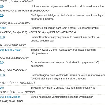
LTUNCU, İbrahim AKDUMAN
003)
Elektromanyetik dalgaların rezistif yan duvarlı bir oluktan saçılımı
vil ARMAĞAN ŞAHİNKAYA, Eren ERDOĞAN
005)
EMG işaretlerini dalgacık dönüşümü ve bulanık mantık sınıflayıcı
kullanarak sınıflama
ÇYİĞİT, Mehmet KORÜREK
(2007)
Endüstriyel atıklardan cam, cam-seramik ve seramik üretimi
ine EROL, Sadriye KÜÇÜKBAYRAK, Ayşegül ERSOY-MERİÇBOYU
2011)
Enzimatik polimerizasyon yöntemi ile polilaktik asit sentezi ve
biyobozundurulması
Y, Yüksel GÜVENİLİR
2006): Kısım 1 Nisan
Ergene Havzası, Çorlu - Çerkezköy arasındaki kesiminin
hidrojeokimyası
KOÇ, Mustafa ERDOĞAN
002)
Erzincan havzası ve dolayının üst-kabuk hız yapısının (1-B)
belirlenmesi
YPAK, Haluk EYİDOĞAN
2011)
Eş kanallı açısal pres yöntemiyle üretilen Zr ve Sc ile modifiye edi
AA 6082 alüminyum alaşımının karakterizasyonu
ri ÖZDOĞRU, E. Sabri KAYALI
010)
Eskişehir-Sivrihisar-Günyüzü havzasının hidrojeokimyası
 DEMİROĞLU, Yüksel ÖRGÜN
006): kısım 2 nisan
Esnek hesaplama yöntemlerinin jeodezide uygulamaları
ILMAZ, Tevfik AYAN