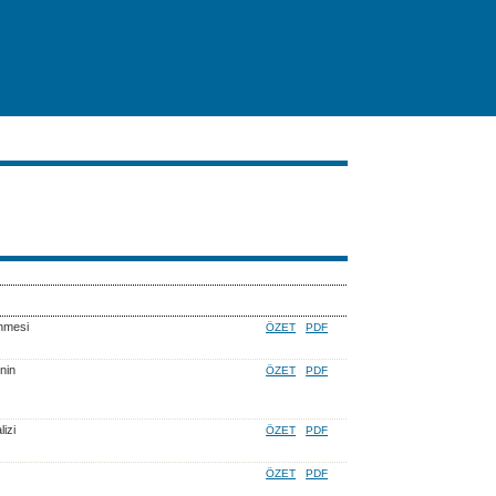
enmesi
ÖZET
PDF
nin
ÖZET
PDF
izi
ÖZET
PDF
ÖZET
PDF